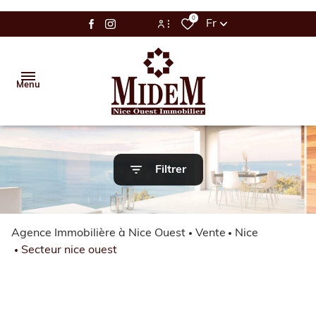
0
Fr
Espace Bailleur / Locataire
Menu
Espace Propriétaire
Accueil
Filtrer
Vente
Location
Agence Immobilière à Nice Ouest
Vente
Nice
Gestion
Secteur nice ouest
Estimation
Alerte