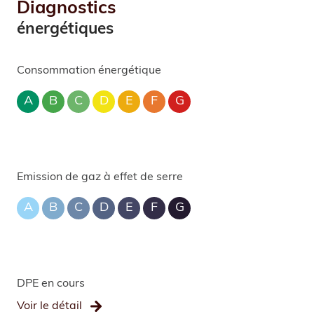
Diagnostics
énergétiques
Consommation énergétique
A
B
C
D
E
F
G
Emission de gaz à effet de serre
A
B
C
D
E
F
G
DPE en cours
Voir le détail