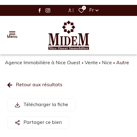
0
Fr
Espace Bailleur / Locataire
Menu
Espace Propriétaire
Agence Immobilière à Nice Ouest
Vente
Nice
Autre
Accueil
Vente
Retour aux résultats
Location
Télécharger la fiche
Gestion
Estimation
Partager ce bien
Alerte